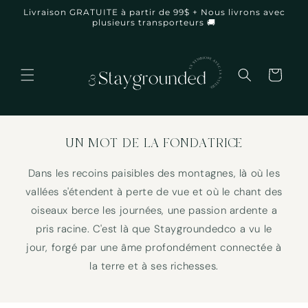
et
Livraison GRATUITE à partir de 99$ + Nous livrons avec
passer
plusieurs transporteurs 🚚
au
contenu
Panier
UN MOT DE LA FONDATRICE
Dans les recoins paisibles des montagnes, là où les
vallées s'étendent à perte de vue et où le chant des
oiseaux berce les journées, une passion ardente a
pris racine. C'est là que Staygroundedco a vu le
jour, forgé par une âme profondément connectée à
la terre et à ses richesses.