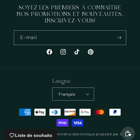
SOYEZ LES PREMIERS À CONNAÎTRE
NOS PROMOTIONS ET NOUVEAUTÉS,
INSCRIVEZ-VOUS!
E-mail
Facebook
Instagram
TikTok
Pinterest
Langue
Français
Moyens
de
paiement
© 2026,
Staygroundedco
Commerce électronique propulsé par Shopify
Liste de souhaits