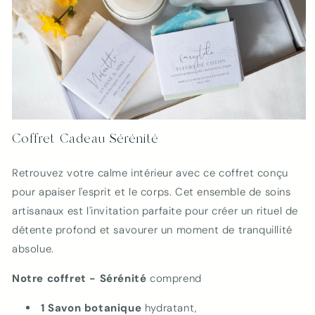
Ouvrir
le
Coffret Cadeau Sérénité
média
1
dans
Retrouvez votre calme intérieur avec ce coffret conçu
une
fenêtre
pour apaiser l'esprit et le corps. Cet ensemble de soins
modale
artisanaux est l'invitation parfaite pour créer un rituel de
détente profond et savourer un moment de tranquillité
absolue.
Notre coffret - Sérénité
comprend
1 Savon
botanique
hydratant,