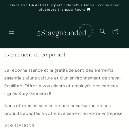
et
Livraison GRATUITE à partir de 99$ + Nous livrons avec
passer
plusieurs transporteurs 🚚
au
contenu
Panier
Évènement et corporatif
La reconnaissance et la gratitude sont des éléments
essentiels d'une culture et d'un environnement de travail
équilibré. Offrez à vos clients et employés des cadeaux
signés Stay Grounded!
Nous offrons un service de personnalisation de nos
produits adaptés à votre évènement ou votre entreprise.
VOS OPTIONS