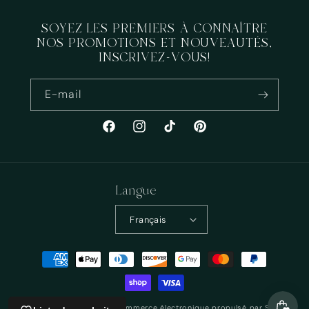
SOYEZ LES PREMIERS À CONNAÎTRE
NOS PROMOTIONS ET NOUVEAUTÉS,
INSCRIVEZ-VOUS!
E-mail
Facebook
Instagram
TikTok
Pinterest
Langue
Français
Moyens
de
paiement
© 2026,
Staygroundedco
Commerce électronique propulsé par Shopify