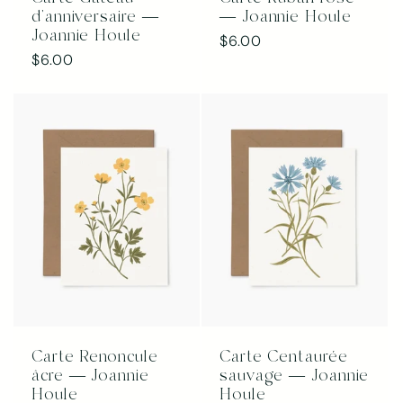
d'anniversaire —
— Joannie Houle
Joannie Houle
Prix
$6.00
Prix
$6.00
habituel
habituel
Carte Renoncule
Carte Centaurée
âcre — Joannie
sauvage — Joannie
Houle
Houle