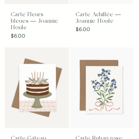
Carte Fleurs
Carte Achillée —
bleues — Joannie
Joannie Houle
Houle
Prix
$6.00
Prix
$6.00
habituel
habituel
Carte Gâteau
Carte Ruban rose