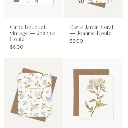
Carte Bouquet
Carte Jardin floral
vintage — Joannie
— Joannie Houle
Houle
Prix
$6.00
Prix
$6.00
habituel
habituel