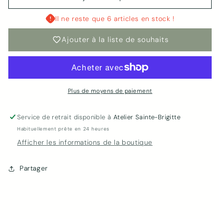
Carte
Carte
Fleurs
Fleurs
Il ne reste que 6 articles en stock !
bleues
bleues
—
—
Ajouter à la liste de souhaits
Joannie
Joannie
Houle
Houle
Plus de moyens de paiement
Service de retrait disponible à
Atelier Sainte-Brigitte
Habituellement prête en 24 heures
Afficher les informations de la boutique
Partager