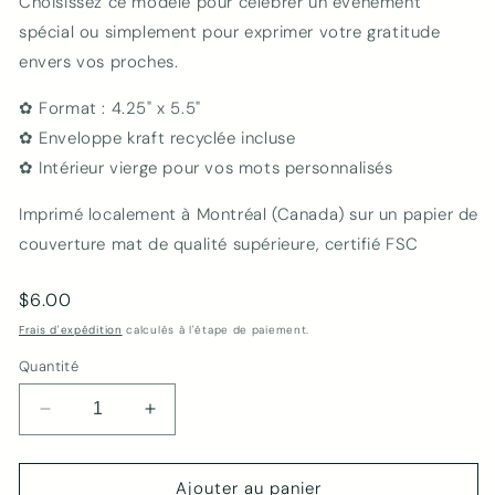
Choisissez ce modèle pour célébrer un événement
spécial ou simplement pour exprimer votre gratitude
envers vos proches.
✿ Format : 4.25" x 5.5"
✿ Enveloppe kraft recyclée incluse
✿ Intérieur vierge pour vos mots personnalisés
Imprimé localement à Montréal (Canada) sur un papier de
couverture mat de qualité supérieure, certifié FSC
Prix
$6.00
habituel
Frais d'expédition
calculés à l'étape de paiement.
Quantité
Réduire
Augmenter
la
la
quantité
quantité
de
de
Ajouter au panier