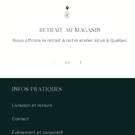
Connexion requise
RETRAIT AU MAGASIN
Connectez-vous à votre compte pour ajouter
des produits à votre liste de souhaits et afficher
Nous offrons le retrait à notre atelier situé à Québec
vos articles précédemment enregistrés.
Se connecter
de
1
/
3
INFOS PRATIQUES
Livraison et retours
Contact
Évènement et corporatif