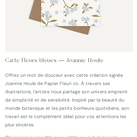
Ouvrir
le
Carte Fleurs bleues — Joannie Houle
média
1
dans
Offrez un mot de douceur avec cette création signée
une
fenêtre
Joannie Houle de Papier Fleuri co. À travers ses
modale
illustrations, l'artiste nous partage son univers empreint
de simplicité et de sensibilité. Inspiré par la beauté du
monde botanique et les petits bonheurs quotidiens, son
travail est le complément idéal pour vos attentions les
plus sincères.