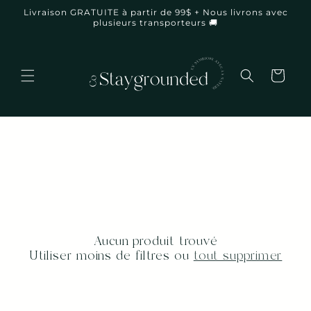
et
Livraison GRATUITE à partir de 99$ + Nous livrons avec
passer
plusieurs transporteurs 🚚
au
contenu
Panier
Aucun produit trouvé
Utiliser moins de filtres ou
tout supprimer