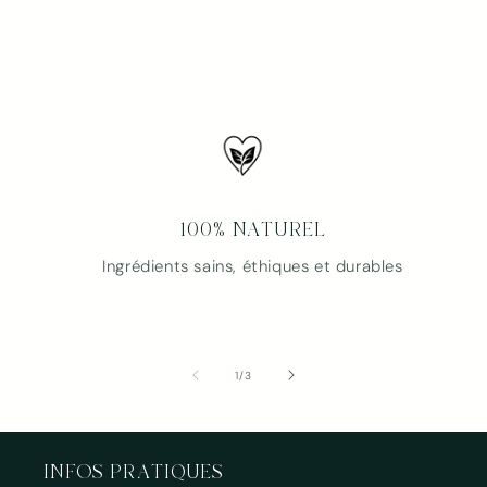
100% NATUREL
Ingrédients sains, éthiques et durables
de
1
/
3
INFOS PRATIQUES