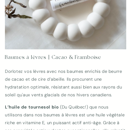
Ouvrir
le
Baumes à lèvres | Cacao & Framboise
média
1
dans
Dorlotez vos lèvres avec nos baumes enrichis de beurre
une
fenêtre
de cacao et de cire d’abeille. Ils procurent une
modale
hydratation optimale, résistant aussi bien aux rayons du
soleil qu'aux vents glacials de nos hivers canadiens.
L’huile de tournesol bio
(Du Québec!)
que nous
utilisons dans nos baumes à lèvres est une huile végétale
riche en vitamine E, un puissant actif anti-âge. Grâce à