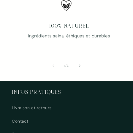
100% NATUREL
Ingrédients sains, éthiques et durables
de
1
/
3
INFOS PRATIQUES
Livraison et retours
Contact