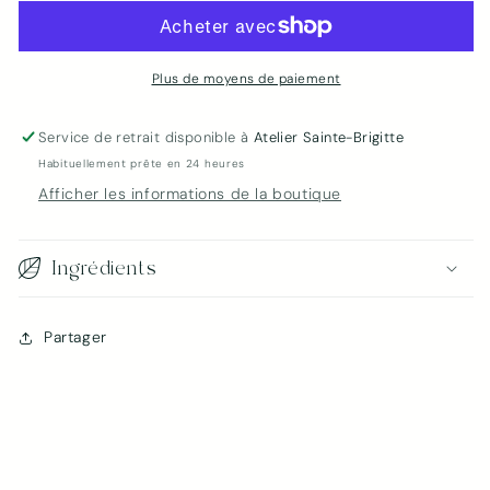
&amp;
&amp;
Framboise
Framboise
Plus de moyens de paiement
Service de retrait disponible à
Atelier Sainte-Brigitte
Habituellement prête en 24 heures
Afficher les informations de la boutique
Ingrédients
Connexion requise
Partager
Connectez-vous à votre compte pour ajouter
des produits à votre liste de souhaits et afficher
vos articles précédemment enregistrés.
Se connecter