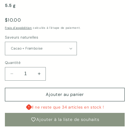
5.5 g
Prix
$10.00
habituel
Frais d'expédition
calculés à l'étape de paiement.
Saveurs naturelles
Quantité
Réduire
Augmenter
la
la
quantité
quantité
de
de
Ajouter au panier
Baumes
Baumes
à
à
Il ne reste que 34 articles en stock !
lèvres
lèvres
|
|
Ajouter à la liste de souhaits
Cacao
Cacao