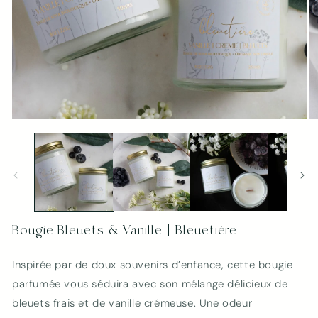
Ouvrir
Ou
le
le
média
mé
1
2
dans
da
une
un
fenêtre
fe
modale
mo
Bougie Bleuets & Vanille | Bleuetière
Inspirée par de doux souvenirs d’enfance, cette bougie
parfumée vous séduira avec son mélange délicieux de
bleuets frais et de vanille crémeuse. Une odeur