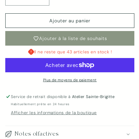
Réduire
Augmenter
la
la
quantité
quantité
de
de
Ajouter au panier
Bougie
Bougie
Bleuets
Bleuets
Ajouter à la liste de souhaits
&amp;
&amp;
Vanille
Vanille
Il ne reste que 43 articles en stock !
|
|
Bleuetière
Bleuetière
Plus de moyens de paiement
Service de retrait disponible à
Atelier Sainte-Brigitte
Connexion requise
Habituellement prête en 24 heures
Afficher les informations de la boutique
Connectez-vous à votre compte pour ajouter
des produits à votre liste de souhaits et afficher
vos articles précédemment enregistrés.
Notes olfactives