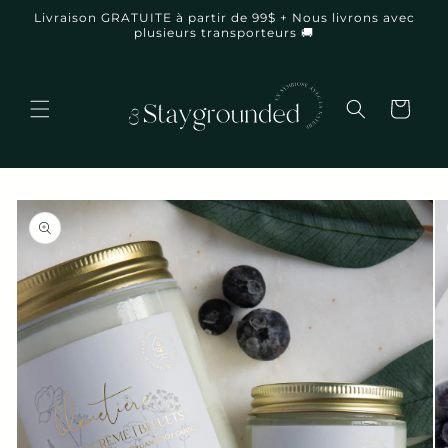
et
Livraison GRATUITE à partir de 99$ + Nous livrons avec
passer
plusieurs transporteurs 🚚
au
contenu
Panier
Passer aux
informations
produits