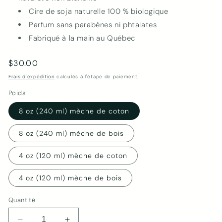
Cire de soja naturelle 100 % biologique
Parfum sans parabènes ni phtalates
Fabriqué à la main au Québec
Prix
$30.00
habituel
Frais d'expédition
calculés à l'étape de paiement.
Poids
8 oz (240 ml) mèche de coton
8 oz (240 ml) mèche de bois
4 oz (120 ml) mèche de coton
4 oz (120 ml) mèche de bois
Quantité