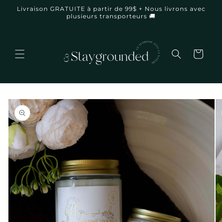
et
Livraison GRATUITE à partir de 99$ + Nous livrons avec
passer
plusieurs transporteurs 🚚
au
contenu
Panier
Passer aux
informations
produits