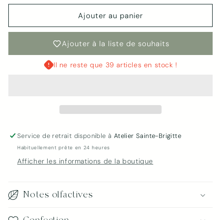
quantité
quantité
de
de
Ajouter au panier
Bougie
Bougie
Pêches
Pêches
Ajouter à la liste de souhaits
&amp;
&amp;
Bourbon
Bourbon
Il ne reste que 39 articles en stock !
|
|
Bellini
Bellini
Smash
Smash
Service de retrait disponible à
Atelier Sainte-Brigitte
Habituellement prête en 24 heures
Connexion requise
Afficher les informations de la boutique
Connectez-vous à votre compte pour ajouter
des produits à votre liste de souhaits et afficher
Notes olfactives
vos articles précédemment enregistrés.