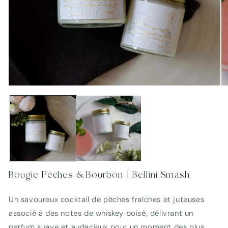
Ouvrir
Ou
le
le
média
mé
1
2
dans
da
une
un
fenêtre
fe
modale
mo
Bougie Pêches & Bourbon | Bellini Smash
Un savoureux cocktail de pêches fraîches et juteuses
associé à des notes de whiskey boisé, délivrant un
parfum suave et audacieux pour un moment des plus