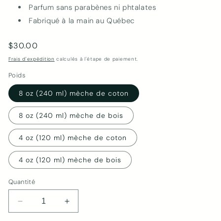
Parfum sans parabènes ni phtalates
Fabriqué à la main au Québec
Prix
$30.00
habituel
Frais d'expédition
calculés à l'étape de paiement.
Poids
8 oz (240 ml) mèche de coton
8 oz (240 ml) mèche de bois
4 oz (120 ml) mèche de coton
4 oz (120 ml) mèche de bois
Quantité
Réduire
Augmenter
la
la