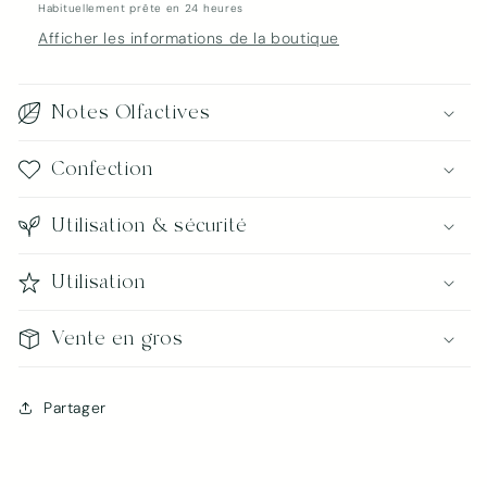
Habituellement prête en 24 heures
Afficher les informations de la boutique
Notes Olfactives
Confection
Connexion requise
Utilisation & sécurité
Connectez-vous à votre compte pour ajouter
des produits à votre liste de souhaits et afficher
Utilisation
vos articles précédemment enregistrés.
Se connecter
Vente en gros
Partager