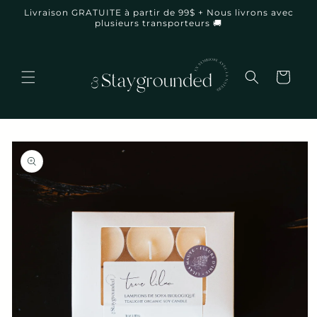
et
Livraison GRATUITE à partir de 99$ + Nous livrons avec
passer
plusieurs transporteurs 🚚
au
contenu
Panier
Passer aux
informations
produits