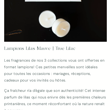
Ouvrir
le
Lampions Lilas Mauve | True Lilac
média
1
dans
Les fragrances de nos 3 collections vous ont offertes en
une
fenêtre
format lampions! Ces petites merveilles sont idéales
modale
pour toutes les occasions : mariages, réceptions,
cadeaux pour vos invités ou hôtes.
Ça fraîcheur n'a d'égale que son authenticité!
Cet intense
parfum de lilas qui nous enivre dès les premières chaleurs
printanières, ce moment réconfortant où la nature renaît