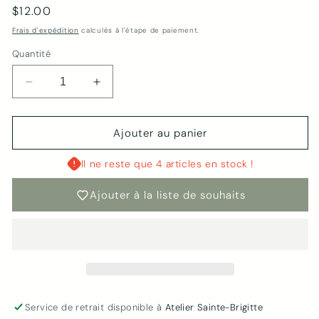
Prix
$12.00
habituel
Frais d'expédition
calculés à l'étape de paiement.
Quantité
Réduire
Augmenter
la
la
quantité
quantité
de
de
Ajouter au panier
Lampions
Lampions
Lilas
Lilas
Il ne reste que 4 articles en stock !
Mauve
Mauve
|
|
Ajouter à la liste de souhaits
True
True
Lilac
Lilac
Service de retrait disponible à
Atelier Sainte-Brigitte