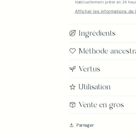
Habituellement prête en 24 heu
Afficher les informations de 
Ingrédients
Méthode ancestr
Vertus
Connexion requise
Utilisation
Connectez-vous à votre compte pour ajouter des
produits à votre liste de souhaits et afficher vos articles
précédemment enregistrés.
Vente en gros
Se connecter
Partager