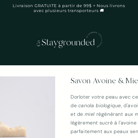
Livraison GRATUITE à partir de 99$ + Nous livrons
avec plusieurs transporteurs 🚚
Savon Avoine & Miel 
Dorloter votre peau avec ce 
de
canola biologique
, d'
avoi
et de
miel
régénérant
aux m
légèrement sucré à l'avoine 
parfaitement aux peaux sens