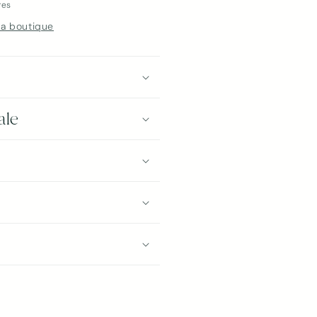
res
la boutique
ale