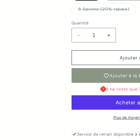
Vari
6 Savons (20% rabais)
épui
ou
indi
Quantité
Réduire
Augmenter
la
la
quantité
quantité
de
de
Ajouter 
Savon
Savon
Avoine
Avoine
Ajouter à la 
&amp;
&amp;
Miel
Miel
Il ne reste que 
|
|
Nefertiti
Nefertiti
Plus de moye
Service de retrait disponible à