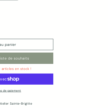
ante
sée
sponible
au panier
liste de souhaits
1 articles en stock !
ns de paiement
Atelier Sainte-Brigitte