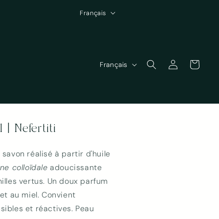
L
Français
a
n
g
L
u
Connexion
Panier
Français
a
e
n
g
u
| Nefertiti
e
savon réalisé à partir d'huile
ne colloīdale
adoucissante
illes vertus. Un doux parfum
et au miel. Convient
ibles et réactives. Peau