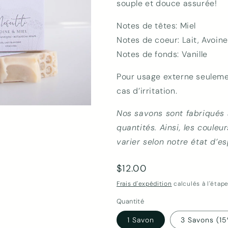
souple et douce assurée!
Notes de têtes: Miel
Notes de coeur: Lait, Avoi
Notes de fonds: Vanille
Pour usage externe seulemen
cas d’irritation.
Nos savons sont fabriqués 
quantités. Ainsi, les couleu
varier selon notre état d’es
Prix
$12.00
habituel
Frais d'expédition
calculés à l'étap
Quantité
1 Savon
3 Savons (15