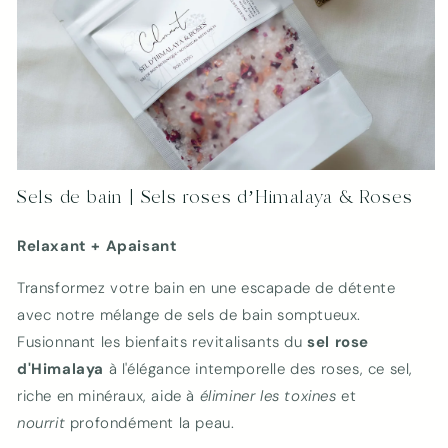
Ouvrir
le
Sels de bain | Sels roses d’Himalaya & Roses
média
1
dans
Relaxant + Apaisant
une
fenêtre
modale
Transformez votre bain en une escapade de détente
avec notre mélange de sels de bain somptueux.
Fusionnant les bienfaits revitalisants du
sel rose
d'Himalaya
à l'élégance intemporelle des roses, ce sel,
riche en minéraux, aide à
éliminer les toxines
et
nourrit
profondément la peau.