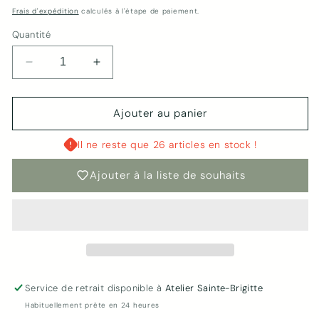
habituel
Frais d'expédition
calculés à l'étape de paiement.
Quantité
Réduire
Augmenter
la
la
quantité
quantité
de
de
Ajouter au panier
Sels
Sels
de
de
Il ne reste que 26 articles en stock !
bain
bain
|
|
Ajouter à la liste de souhaits
Sels
Sels
roses
roses
d’Himalaya
d’Himalaya
&amp;
&amp;
Roses
Roses
Service de retrait disponible à
Atelier Sainte-Brigitte
Habituellement prête en 24 heures