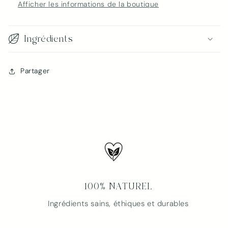
Afficher les informations de la boutique
Ingrédients
Partager
Connexion requise
Connectez-vous à votre compte pour ajouter
des produits à votre liste de souhaits et afficher
vos articles précédemment enregistrés.
Se connecter
100% NATUREL
Ingrédients sains, éthiques et durables